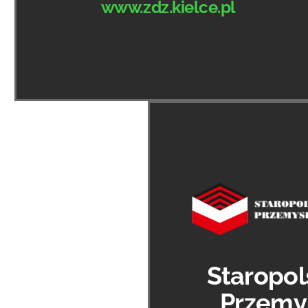
www.zdz.kielce.pl
Staropol
Przemy