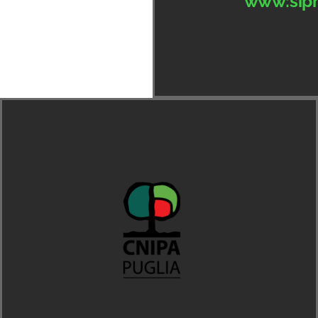
www:siph