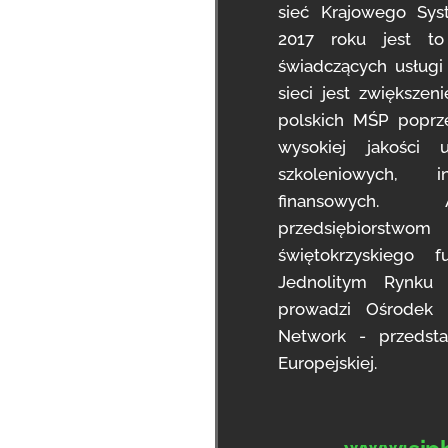
sieć Krajowego Sy
2017 roku jest t
świadczących usług
sieci jest zwiększen
polskich MŚP poprz
wysokiej jakości 
szkoleniowych, i
finansowych.
przedsiębiorst
świętokrzyskiego 
Jednolitym Rynku 
prowadzi Ośrodek 
Network - przedsta
Europejskiej.