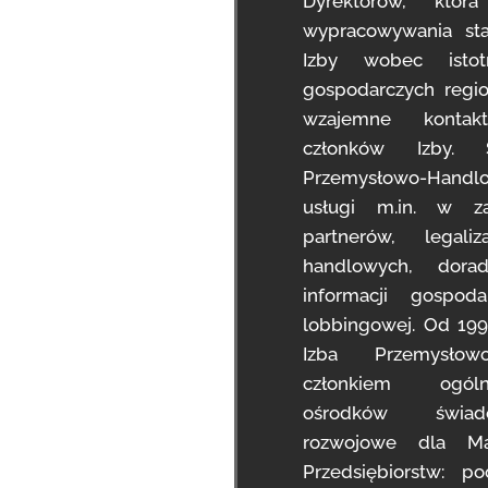
Dyrektorów, któr
wypracowywania st
Izby wobec isto
gospodarczych regi
wzajemne kontak
członków Izby. S
Przemysłowo-Han
usługi m.in. w zak
partnerów, legali
handlowych, dora
informacji gospodar
lobbingowej. Od 199
Izba Przemysłow
członkiem ogóln
ośrodków świad
rozwojowe dla Ma
Przedsiębiorstw: p