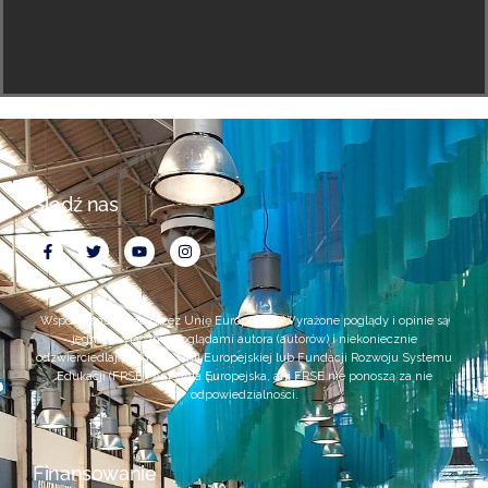
Śledź nas
Współfinansowane przez Unię Europejską. Wyrażone poglądy i opinie są
jednak wyłącznie poglądami autora (autorów) i niekoniecznie
odzwierciedlają poglądy Unii Europejskiej lub Fundacji Rozwoju Systemu
Edukacji (FRSE). Ani Unia Europejska, ani FRSE nie ponoszą za nie
odpowiedzialności.
Finansowanie