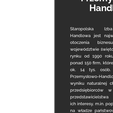
Hand
Staropolska Izb
Handlowa jest najw
otoczenia bizne
województwie świętok
rynku od 1990 roku
ponad 150 firm, które
ok. 14 tys. osób.
Przemysłowo-Hand
wyniku naturalnej ch
przedsiębiorców w
przedstawicielstwa
ich interesy, m.in. p
na władze państwo