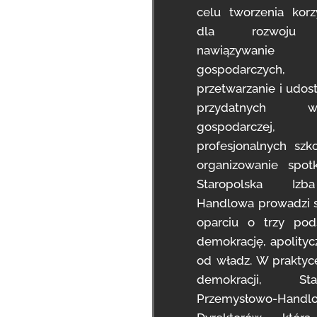
celu tworzenia kor
dla rozwoju pr
nawiązywani
gospodarczych,
przetwarzanie i udost
przydatnych w
gospodarczej,
profesjonalnych szk
organizowanie spot
Staropolska Izb
Handlowa prowadzi s
oparciu o trzy pod
demokrację, apolityc
od władz. W praktyce
demokracji, St
Przemysłowo-Handl